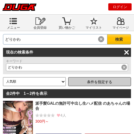
ログイン
メニュー
会員登録
買い物かご
マイリスト
マイページ
現在の検索条件
キーワード
どりかわ
条件を指定する
全2件中 1～2件を表示
派手髪GALの無許可中出し生ハメ配信 のあちゃんの場
合
4人
300円～