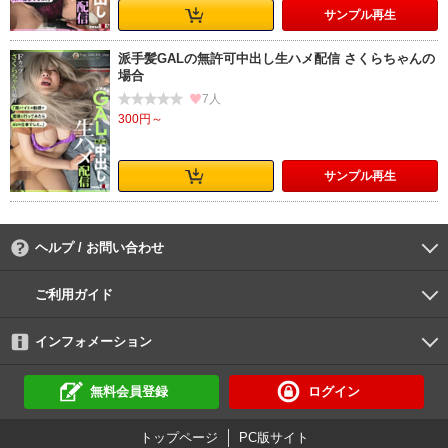
サンプル
再生
派手髪GALの無許可中出し生ハメ配信 さくらちゃんの
場合
7人
300円～
サンプル
再生
ヘルプ / お問い合わせ
よくあるご質問
ご利用環境
お支払い方法
パスワードの再設定
サポートセンター
ご利用ガイド
初めての方へ
会員登録の手順
作品購入の手順
動画再生の手順
検索のヒント
DUGA Player
インフォメーション
DUGAからのお知らせ
デュガの歴史とあゆみ
利用規約
個人情報保護方針
特定商取引法
資金決済法
倫理基準
サイトマップ
に基づく表示
に基づく表示
無料会員登録
ログイン
トップページ
PC版サイト