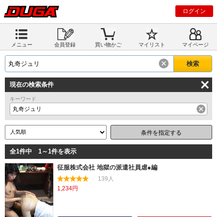
ログイン
メニュー
会員登録
買い物かご
マイリスト
マイページ
現在の検索条件
キーワード
丸奇ジュリ
条件を指定する
全1件中 1～1件を表示
征服株式会社 地獄の派遣社員虐●編
139人
1,234円