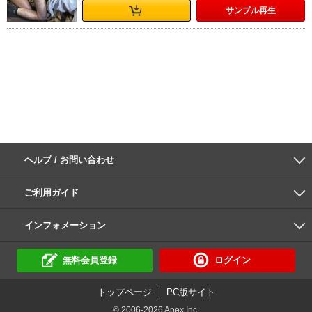
サンプル
再生
ヘルプ / お問い合わせ
よくあるご質問
ご利用環境
お支払い方法
パスワードの再設定
サポートセンター
ご利用ガイド
初めての方へ
会員登録の手順
作品購入の手順
動画再生の手順
検索のヒント
DUGA Player
インフォメーション
DUGAからのお知らせ
デュガの歴史とあゆみ
利用規約
個人情報保護方針
特定商取引法
資金決済法
倫理基準
サイトマップ
に基づく表示
に基づく表示
無料会員登録
ログイン
トップページ
PC版サイト
© 2006-2026 Apex Inc.