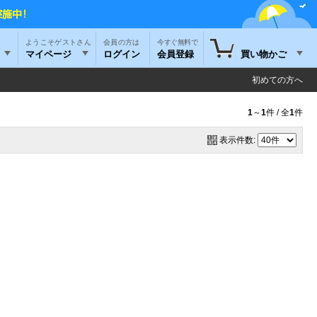
ようこそゲストさん
今すぐ無料で
マイページ
ログイン
会員登録
買い物かご
初めての方へ
1
～
1
件 / 全
1
件
表示件数: