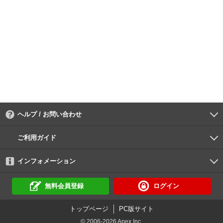
ヘルプ / お問い合わせ
よくあるご質問
ご利用環境
お支払い方法
パスワードの再設定
サポートセンター
ご利用ガイド
初めての方へ
会員登録の手順
作品購入の手順
動画再生の手順
検索のヒント
DUGA Player
インフォメーション
DUGAからのお知らせ
デュガの歴史とあゆみ
利用規約
個人情報保護方針
特定商取引法
資金決済法
倫理基準
サイトマップ
に基づく表示
に基づく表示
無料会員登録
ログイン
トップページ
PC版サイト
© 2006-2026 Apex Inc.