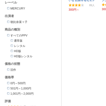
いる 妊婦＆母乳モデ
ン
レーベル
ル BEST239分
89
MERCURY
30
300円～
出演者
朝比奈菜々子
商品の種別
すべてのPPV
通常版
レンタル
HD版
HD版レンタル
価格の状態
旧作
価格帯
0円～500円
501円～1,000円
1,001円～2,000円
評価