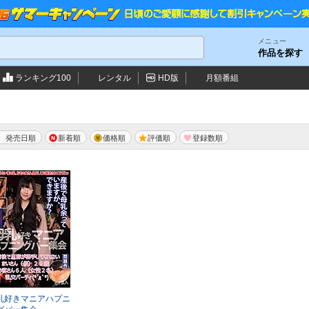
メニュー
作品を探す
ランキング100
レンタル
HD版
月額番組
発売日順
新着順
価格順
評価順
乳好きマニアハプニ