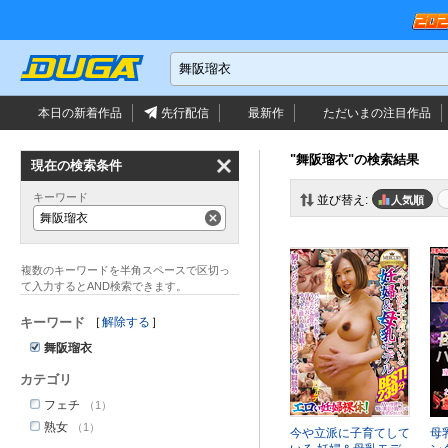
本日の新着作品
先行配信
最新作
ただいまの
注目作品
"舞阪瑠衣"の検索結果
現在の検索条件
キーワード
並び替え:
人気順
舞阪瑠衣
キーワード
解除する
舞阪瑠衣
カテゴリ
フェチ
（1）
熟女
（1）
今や立派に子育てして
母