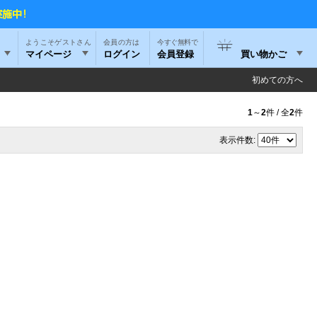
ようこそゲストさん
今すぐ無料で
マイページ
ログイン
会員登録
買い物かご
初めての方へ
1
～
2
件 / 全
2
件
表示件数: