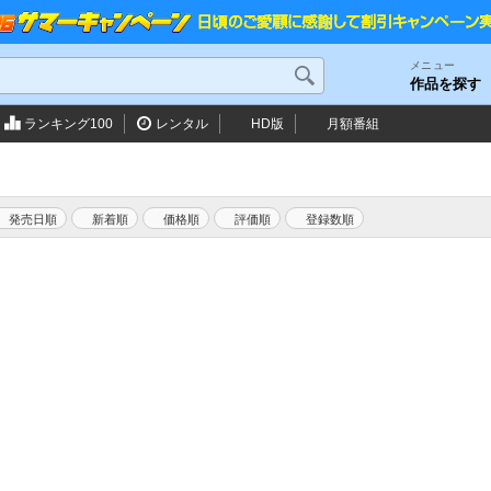
メニュー
作品を探す
ランキング100
レンタル
HD版
月額番組
発売日順
新着順
価格順
評価順