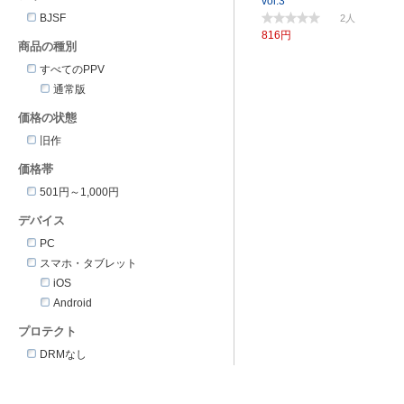
vol.3
BJSF
2
816円
商品の種別
すべてのPPV
通常版
価格の状態
旧作
価格帯
501円～1,000円
デバイス
PC
スマホ・タブレット
iOS
Android
プロテクト
DRMなし