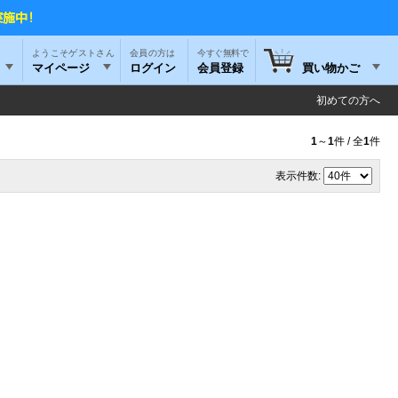
ようこそゲストさん
今すぐ無料で
マイページ
ログイン
会員登録
買い物かご
初めての方へ
1
～
1
件 / 全
1
件
表示件数: