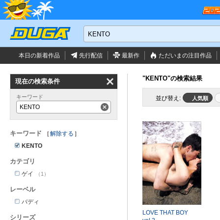
本日の新着作品
先行配信
最新作
ただいまの
注目作品
"KENTO"の検索結果
現在の検索条件
キーワード
並び替え:
人気順
KENTO
キーワード
解除する
KENTO
カテゴリ
ゲイ
（1）
レーベル
バディ
LOVE THAT BOY
シリーズ