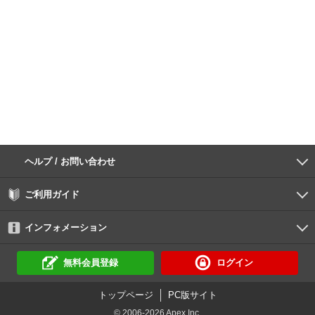
ヘルプ / お問い合わせ
よくあるご質問
ご利用環境
お支払い方法
パスワードの再設定
サポートセンター
ご利用ガイド
初めての方へ
会員登録の手順
作品購入の手順
動画再生の手順
検索のヒント
DUGA Player
インフォメーション
DUGAからのお知らせ
デュガの歴史とあゆみ
利用規約
個人情報保護方針
特定商取引法
資金決済法
倫理基準
サイトマップ
に基づく表示
に基づく表示
無料会員登録
ログイン
トップページ
PC版サイト
© 2006-2026 Apex Inc.