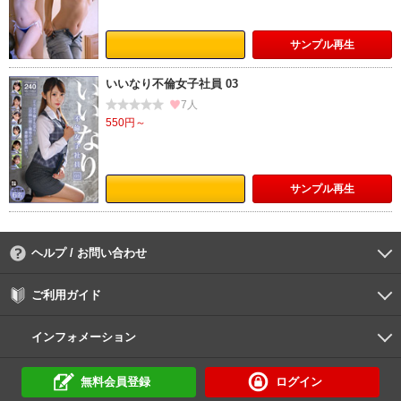
サンプル
再生
いいなり不倫女子社員 03
7人
550円～
サンプル
再生
ヘルプ / お問い合わせ
よくあるご質問
ご利用環境
お支払い方法
パスワードの再設定
サポートセンター
ご利用ガイド
初めての方へ
会員登録の手順
作品購入の手順
動画再生の手順
検索のヒント
DUGA Player
インフォメーション
DUGAからのお知らせ
デュガの歴史とあゆみ
利用規約
個人情報保護方針
特定商取引法
資金決済法
倫理基準
サイトマップ
に基づく表示
に基づく表示
無料会員登録
ログイン