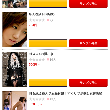
サンプル
再生
G-AREA HINAKO
7人
794円
サンプル
再生
ゴスロ○の腿こき
16人
500円～
サンプル
再生
息も絶え絶えジム受付嬢くすぐりツボ探し女体実験
43人
1,280円～