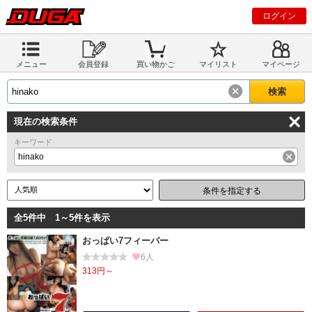
ログイン
メニュー
会員登録
買い物かご
マイリスト
マイページ
現在の検索条件
キーワード
hinako
条件を指定する
全5件中 1～5件を表示
おっぱい7フィーバー
6人
313円～