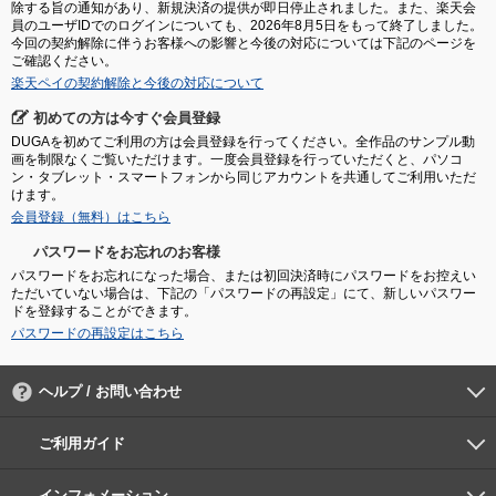
除する旨の通知があり、新規決済の提供が即日停止されました。また、楽天会
員のユーザIDでのログインについても、2026年8月5日をもって終了しました。
今回の契約解除に伴うお客様への影響と今後の対応については下記のページを
ご確認ください。
楽天ペイの契約解除と今後の対応について
初めての方は今すぐ会員登録
DUGAを初めてご利用の方は会員登録を行ってください。全作品のサンプル動
画を制限なくご覧いただけます。一度会員登録を行っていただくと、パソコ
ン・タブレット・スマートフォンから同じアカウントを共通してご利用いただ
けます。
会員登録（無料）はこちら
パスワードをお忘れのお客様
パスワードをお忘れになった場合、または初回決済時にパスワードをお控えい
ただいていない場合は、下記の「パスワードの再設定」にて、新しいパスワー
ドを登録することができます。
パスワードの再設定はこちら
ヘルプ / お問い合わせ
よくあるご質問
ご利用環境
お支払い方法
パスワードの再設定
サポートセンター
ご利用ガイド
初めての方へ
会員登録の手順
作品購入の手順
動画再生の手順
検索のヒント
DUGA Player
インフォメーション