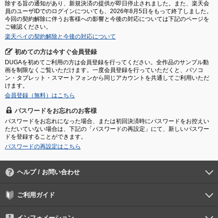
除する旨の通知があり、新規決済の提供が即日停止されました。また、楽天会
員のユーザIDでのログインについても、2026年8月5日をもって終了しました。
今回の契約解除に伴うお客様への影響と今後の対応については下記のページを
ご確認ください。
楽天ペイの契約解除と今後の対応について
初めての方は今すぐ会員登録
DUGAを初めてご利用の方は会員登録を行ってください。全作品のサンプル動
画を制限なくご覧いただけます。一度会員登録を行っていただくと、パソコ
ン・タブレット・スマートフォンから同じアカウントを共通してご利用いただ
けます。
会員登録（無料）はこちら
パスワードをお忘れのお客様
パスワードをお忘れになった場合、または初回決済時にパスワードをお控えい
ただいていない場合は、下記の「パスワードの再設定」にて、新しいパスワー
ドを登録することができます。
パスワードの再設定はこちら
ヘルプ / お問い合わせ
よくあるご質問
ご利用環境
お支払い方法
パスワードの再設定
サポートセンター
ご利用ガイド
初めての方へ
会員登録の手順
作品購入の手順
動画再生の手順
検索のヒント
DUGA Player
インフォメーション