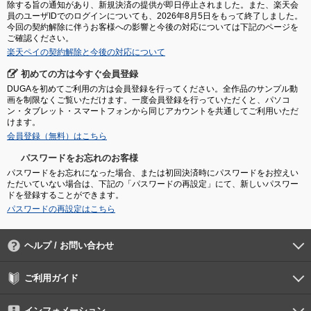
除する旨の通知があり、新規決済の提供が即日停止されました。また、楽天会
員のユーザIDでのログインについても、2026年8月5日をもって終了しました。
今回の契約解除に伴うお客様への影響と今後の対応については下記のページを
ご確認ください。
楽天ペイの契約解除と今後の対応について
初めての方は今すぐ会員登録
DUGAを初めてご利用の方は会員登録を行ってください。全作品のサンプル動
画を制限なくご覧いただけます。一度会員登録を行っていただくと、パソコ
ン・タブレット・スマートフォンから同じアカウントを共通してご利用いただ
けます。
会員登録（無料）はこちら
パスワードをお忘れのお客様
パスワードをお忘れになった場合、または初回決済時にパスワードをお控えい
ただいていない場合は、下記の「パスワードの再設定」にて、新しいパスワー
ドを登録することができます。
パスワードの再設定はこちら
ヘルプ / お問い合わせ
よくあるご質問
ご利用環境
お支払い方法
パスワードの再設定
サポートセンター
ご利用ガイド
初めての方へ
会員登録の手順
作品購入の手順
動画再生の手順
検索のヒント
DUGA Player
インフォメーション