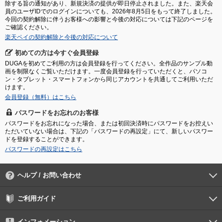
除する旨の通知があり、新規決済の提供が即日停止されました。また、楽天会
員のユーザIDでのログインについても、2026年8月5日をもって終了しました。
今回の契約解除に伴うお客様への影響と今後の対応については下記のページを
ご確認ください。
楽天ペイの契約解除と今後の対応について
初めての方は今すぐ会員登録
DUGAを初めてご利用の方は会員登録を行ってください。全作品のサンプル動
画を制限なくご覧いただけます。一度会員登録を行っていただくと、パソコ
ン・タブレット・スマートフォンから同じアカウントを共通してご利用いただ
けます。
会員登録（無料）はこちら
パスワードをお忘れのお客様
パスワードをお忘れになった場合、または初回決済時にパスワードをお控えい
ただいていない場合は、下記の「パスワードの再設定」にて、新しいパスワー
ドを登録することができます。
パスワードの再設定はこちら
ヘルプ / お問い合わせ
よくあるご質問
ご利用環境
お支払い方法
パスワードの再設定
サポートセンター
ご利用ガイド
初めての方へ
会員登録の手順
作品購入の手順
動画再生の手順
検索のヒント
DUGA Player
インフォメーション