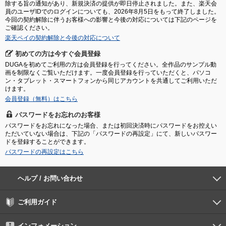
除する旨の通知があり、新規決済の提供が即日停止されました。また、楽天会
員のユーザIDでのログインについても、2026年8月5日をもって終了しました。
今回の契約解除に伴うお客様への影響と今後の対応については下記のページを
ご確認ください。
楽天ペイの契約解除と今後の対応について
初めての方は今すぐ会員登録
DUGAを初めてご利用の方は会員登録を行ってください。全作品のサンプル動
画を制限なくご覧いただけます。一度会員登録を行っていただくと、パソコ
ン・タブレット・スマートフォンから同じアカウントを共通してご利用いただ
けます。
会員登録（無料）はこちら
パスワードをお忘れのお客様
パスワードをお忘れになった場合、または初回決済時にパスワードをお控えい
ただいていない場合は、下記の「パスワードの再設定」にて、新しいパスワー
ドを登録することができます。
パスワードの再設定はこちら
ヘルプ / お問い合わせ
よくあるご質問
ご利用環境
お支払い方法
パスワードの再設定
サポートセンター
ご利用ガイド
初めての方へ
会員登録の手順
作品購入の手順
動画再生の手順
検索のヒント
DUGA Player
インフォメーション