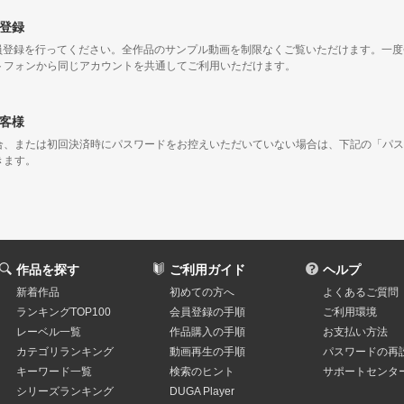
登録
会員登録を行ってください。全作品のサンプル動画を制限なくご覧いただけます。一
トフォンから同じアカウントを共通してご利用いただけます。
客様
合、または初回決済時にパスワードをお控えいただいていない場合は、下記の「パス
きます。
作品を探す
ご利用ガイド
ヘルプ
新着作品
初めての方へ
よくあるご質問
ランキングTOP100
会員登録の手順
ご利用環境
レーベル一覧
作品購入の手順
お支払い方法
カテゴリランキング
動画再生の手順
パスワードの再
キーワード一覧
検索のヒント
サポートセンタ
シリーズランキング
DUGA Player