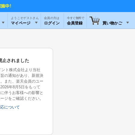
ようこそゲストさん
今すぐ無料で
マイページ
ログイン
会員登録
買い物かご
廃止されました
イメント株式会社より当社
る旨の通知があり、新規決
た。また、楽天会員のユー
026年8月5日をもって
除に伴うお客様への影響と
ページをご確認ください。
対応について