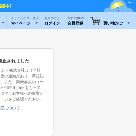
ようこそゲストさん
今すぐ無料で
マイページ
ログイン
会員登録
買い物かご
廃止されました
イメント株式会社より当社
る旨の通知があり、新規決
た。また、楽天会員のユー
026年8月5日をもって
除に伴うお客様への影響と
ページをご確認ください。
対応について