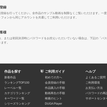
登録
会員登録を行ってください。全作品のサンプル動画を制限なくご覧いただけます。一
トフォンから同じアカウントを共通してご利用いただけます。
客様
合、または初回決済時にパスワードをお控えいただいていない場合は、下記の「パス
きます。
作品を探す
ご利用ガイド
ヘルプ
新着作品
初めての方へ
よくあるご質問
ランキングTOP100
会員登録の手順
ご利用環境
レーベル一覧
作品購入の手順
お支払い方法
カテゴリランキング
動画再生の手順
パスワードの再
キーワード一覧
検索のヒント
サポートセンタ
シリーズランキング
DUGA Player