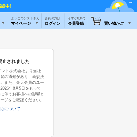
ようこそゲストさん
今すぐ無料で
マイページ
ログイン
会員登録
買い物かご
廃止されました
イメント株式会社より当社
る旨の通知があり、新規決
た。また、楽天会員のユー
026年8月5日をもって
除に伴うお客様への影響と
ページをご確認ください。
対応について