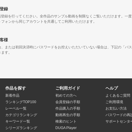
登録
会員登録を行ってください。全作品のサンプル動画を制限なくご覧いただけます。一
トフォンから同じアカウントを共通してご利用いただけます。
客様
合、または初回決済時にパスワードをお控えいただいていない場合は、下記の「パス
きます。
作品を探す
ご利用ガイド
ヘルプ
新着作品
初めての方へ
よくあるご質問
ランキングTOP100
会員登録の手順
ご利用環境
レーベル一覧
作品購入の手順
お支払い方法
カテゴリランキング
動画再生の手順
パスワードの再
キーワード一覧
検索のヒント
サポートセンタ
シリーズランキング
DUGA Player