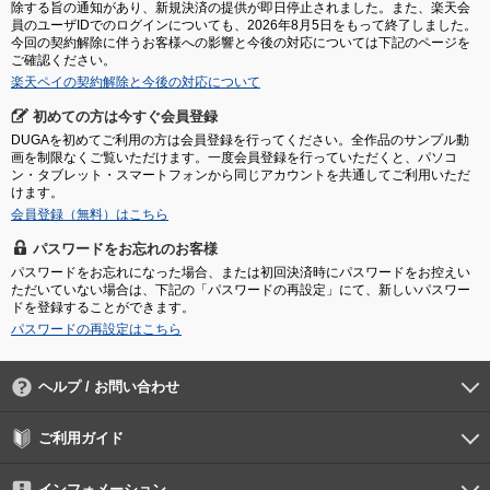
除する旨の通知があり、新規決済の提供が即日停止されました。また、楽天会
員のユーザIDでのログインについても、2026年8月5日をもって終了しました。
今回の契約解除に伴うお客様への影響と今後の対応については下記のページを
ご確認ください。
楽天ペイの契約解除と今後の対応について
初めての方は今すぐ会員登録
DUGAを初めてご利用の方は会員登録を行ってください。全作品のサンプル動
画を制限なくご覧いただけます。一度会員登録を行っていただくと、パソコ
ン・タブレット・スマートフォンから同じアカウントを共通してご利用いただ
けます。
会員登録（無料）はこちら
パスワードをお忘れのお客様
パスワードをお忘れになった場合、または初回決済時にパスワードをお控えい
ただいていない場合は、下記の「パスワードの再設定」にて、新しいパスワー
ドを登録することができます。
パスワードの再設定はこちら
ヘルプ / お問い合わせ
よくあるご質問
ご利用環境
お支払い方法
パスワードの再設定
サポートセンター
ご利用ガイド
初めての方へ
会員登録の手順
作品購入の手順
動画再生の手順
検索のヒント
DUGA Player
インフォメーション