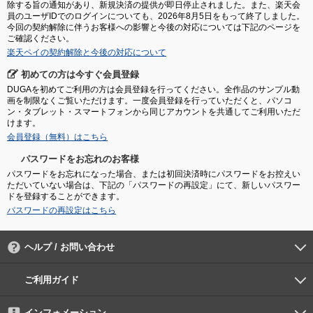
除する旨の通知があり、新規決済の提供が即日停止されました。また、楽天会
員のユーザIDでのログインについても、2026年8月5日をもって終了しました。
今回の契約解除に伴うお客様への影響と今後の対応については下記のページを
ご確認ください。
楽天ペイの契約解除と今後の対応について
初めての方は今すぐ会員登録
DUGAを初めてご利用の方は会員登録を行ってください。全作品のサンプル動
画を制限なくご覧いただけます。一度会員登録を行っていただくと、パソコ
ン・タブレット・スマートフォンから同じアカウントを共通してご利用いただ
けます。
会員登録（無料）はこちら
パスワードをお忘れのお客様
パスワードをお忘れになった場合、または初回決済時にパスワードをお控えい
ただいていない場合は、下記の「パスワードの再設定」にて、新しいパスワー
ドを登録することができます。
パスワードの再設定はこちら
ヘルプ / お問い合わせ
よくあるご質問
ご利用環境
お支払い方法
パスワードの再設定
サポートセンター
ご利用ガイド
初めての方へ
会員登録の手順
作品購入の手順
動画再生の手順
検索のヒント
DUGA Player
インフォメーション