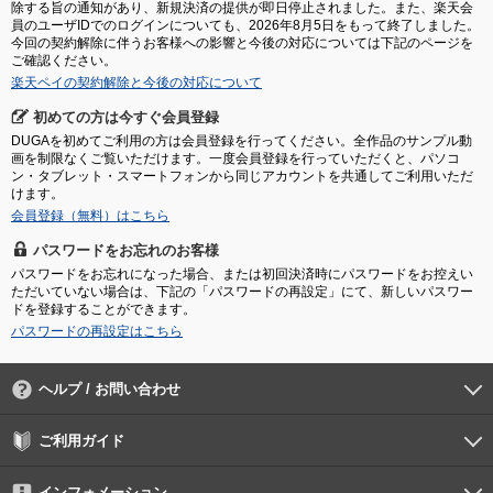
除する旨の通知があり、新規決済の提供が即日停止されました。また、楽天会
員のユーザIDでのログインについても、2026年8月5日をもって終了しました。
今回の契約解除に伴うお客様への影響と今後の対応については下記のページを
ご確認ください。
楽天ペイの契約解除と今後の対応について
初めての方は今すぐ会員登録
DUGAを初めてご利用の方は会員登録を行ってください。全作品のサンプル動
画を制限なくご覧いただけます。一度会員登録を行っていただくと、パソコ
ン・タブレット・スマートフォンから同じアカウントを共通してご利用いただ
けます。
会員登録（無料）はこちら
パスワードをお忘れのお客様
パスワードをお忘れになった場合、または初回決済時にパスワードをお控えい
ただいていない場合は、下記の「パスワードの再設定」にて、新しいパスワー
ドを登録することができます。
パスワードの再設定はこちら
ヘルプ / お問い合わせ
よくあるご質問
ご利用環境
お支払い方法
パスワードの再設定
サポートセンター
ご利用ガイド
初めての方へ
会員登録の手順
作品購入の手順
動画再生の手順
検索のヒント
DUGA Player
インフォメーション