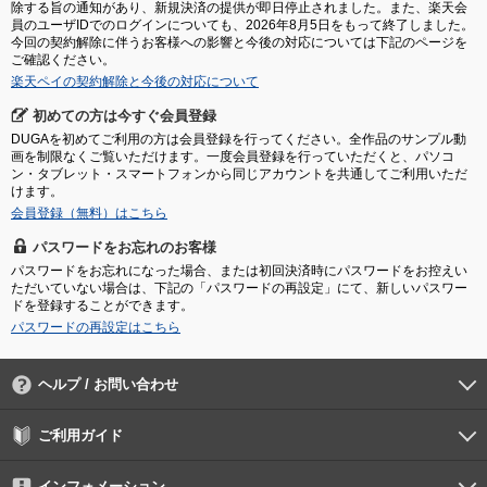
除する旨の通知があり、新規決済の提供が即日停止されました。また、楽天会
員のユーザIDでのログインについても、2026年8月5日をもって終了しました。
今回の契約解除に伴うお客様への影響と今後の対応については下記のページを
ご確認ください。
楽天ペイの契約解除と今後の対応について
初めての方は今すぐ会員登録
DUGAを初めてご利用の方は会員登録を行ってください。全作品のサンプル動
画を制限なくご覧いただけます。一度会員登録を行っていただくと、パソコ
ン・タブレット・スマートフォンから同じアカウントを共通してご利用いただ
けます。
会員登録（無料）はこちら
パスワードをお忘れのお客様
パスワードをお忘れになった場合、または初回決済時にパスワードをお控えい
ただいていない場合は、下記の「パスワードの再設定」にて、新しいパスワー
ドを登録することができます。
パスワードの再設定はこちら
ヘルプ / お問い合わせ
よくあるご質問
ご利用環境
お支払い方法
パスワードの再設定
サポートセンター
ご利用ガイド
初めての方へ
会員登録の手順
作品購入の手順
動画再生の手順
検索のヒント
DUGA Player
インフォメーション