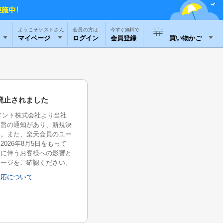
ようこそゲストさん
今すぐ無料で
マイページ
ログイン
会員登録
買い物かご
廃止されました
イメント株式会社より当社
る旨の通知があり、新規決
た。また、楽天会員のユー
026年8月5日をもって
除に伴うお客様への影響と
ページをご確認ください。
対応について