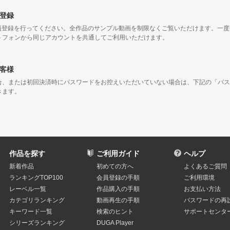
登録
会員登録を行ってください。全作品のサンプル動画を制限なくご覧いただけます。一
トフォンから同じアカウントを共通してご利用いただけます。
客様
合、または初回決済時にパスワードをお控えいただいていない場合は、下記の「パス
きます。
作品を探す
ご利用ガイド
ヘルプ
新着作品
初めての方へ
よくあるご質問
ランキングTOP100
会員登録の手順
ご利用環境
レーベル一覧
作品購入の手順
お支払い方法
カテゴリランキング
動画再生の手順
パスワードの再
キーワード一覧
検索のヒント
サポートセンタ
シリーズランキング
DUGA Player