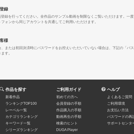
登録
会員登録を行ってください。全作品のサンプル動画を制限なくご覧いただけます。一
トフォンから同じアカウントを共通してご利用いただけます。
客様
合、または初回決済時にパスワードをお控えいただいていない場合は、下記の「パス
きます。
作品を探す
ご利用ガイド
ヘルプ
新着作品
初めての方へ
よくあるご質問
ランキングTOP100
会員登録の手順
ご利用環境
レーベル一覧
作品購入の手順
お支払い方法
カテゴリランキング
動画再生の手順
パスワードの再
キーワード一覧
検索のヒント
サポートセンタ
シリーズランキング
DUGA Player