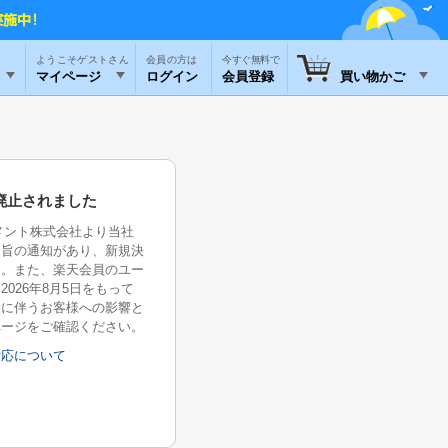
ようこそゲストさん
今すぐ無料で
マイページ
ログイン
会員登録
買い物かご
廃止されました
イメント株式会社より当社
る旨の通知があり、新規決
た。また、楽天会員のユー
026年8月5日をもって
除に伴うお客様への影響と
ページをご確認ください。
対応について