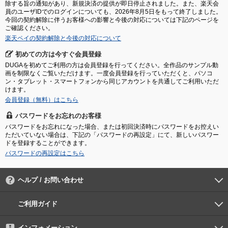
除する旨の通知があり、新規決済の提供が即日停止されました。また、楽天会
員のユーザIDでのログインについても、2026年8月5日をもって終了しました。
今回の契約解除に伴うお客様への影響と今後の対応については下記のページを
ご確認ください。
楽天ペイの契約解除と今後の対応について
初めての方は今すぐ会員登録
DUGAを初めてご利用の方は会員登録を行ってください。全作品のサンプル動
画を制限なくご覧いただけます。一度会員登録を行っていただくと、パソコ
ン・タブレット・スマートフォンから同じアカウントを共通してご利用いただ
けます。
会員登録（無料）はこちら
パスワードをお忘れのお客様
パスワードをお忘れになった場合、または初回決済時にパスワードをお控えい
ただいていない場合は、下記の「パスワードの再設定」にて、新しいパスワー
ドを登録することができます。
パスワードの再設定はこちら
ヘルプ / お問い合わせ
よくあるご質問
ご利用環境
お支払い方法
パスワードの再設定
サポートセンター
ご利用ガイド
初めての方へ
会員登録の手順
作品購入の手順
動画再生の手順
検索のヒント
DUGA Player
インフォメーション