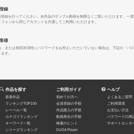
登録
会員登録を行ってください。全作品のサンプル動画を制限なくご覧いただけます。一
トフォンから同じアカウントを共通してご利用いただけます。
客様
合、または初回決済時にパスワードをお控えいただいていない場合は、下記の「パス
きます。
作品を探す
ご利用ガイド
ヘルプ
新着作品
初めての方へ
よくあるご質問
ランキングTOP100
会員登録の手順
ご利用環境
レーベル一覧
作品購入の手順
お支払い方法
カテゴリランキング
動画再生の手順
パスワードの再
キーワード一覧
検索のヒント
サポートセンタ
シリーズランキング
DUGA Player