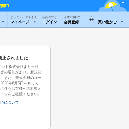
ようこそゲストさん
今すぐ無料で
マイページ
ログイン
会員登録
買い物かご
廃止されました
イメント株式会社より当社
る旨の通知があり、新規決
た。また、楽天会員のユー
026年8月5日をもって
除に伴うお客様への影響と
ページをご確認ください。
対応について