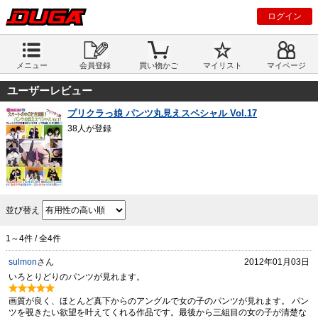
ログイン
メニュー
会員登録
買い物かご
マイリスト
マイページ
ユーザーレビュー
プリクラっ娘 パンツ丸見えスペシャル Vol.17
38人が登録
並び替え
1～4件 / 全4件
sulmon
さん
2012年01月03日
いろとりどりのパンツが見れます。
画質が良く、ほとんど真下からのアングルで女の子のパンツが見れます。 パン
ツを覗きたい欲望を叶えてくれる作品です。最後から三組目の女の子が清楚な