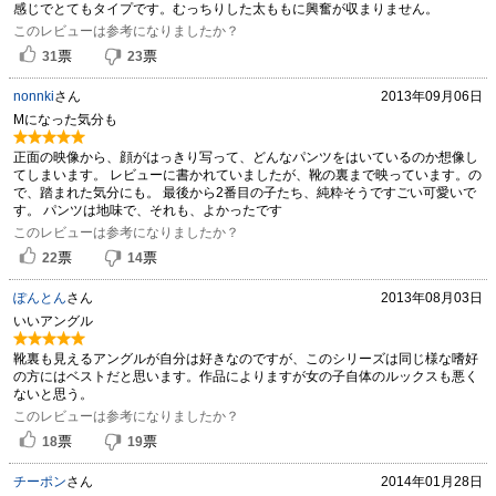
感じでとてもタイプです。むっちりした太ももに興奮が収まりません。
このレビューは参考になりましたか？
票
票
31
23
nonnki
さん
2013年09月06日
Mになった気分も
正面の映像から、顔がはっきり写って、どんなパンツをはいているのか想像し
てしまいます。 レビューに書かれていましたが、靴の裏まで映っています。の
で、踏まれた気分にも。 最後から2番目の子たち、純粋そうですごい可愛いで
す。 パンツは地味で、それも、よかったです
このレビューは参考になりましたか？
票
票
22
14
ぽんとん
さん
2013年08月03日
いいアングル
靴裏も見えるアングルが自分は好きなのですが、このシリーズは同じ様な嗜好
の方にはベストだと思います。作品によりますが女の子自体のルックスも悪く
ないと思う。
このレビューは参考になりましたか？
票
票
18
19
チーポン
さん
2014年01月28日