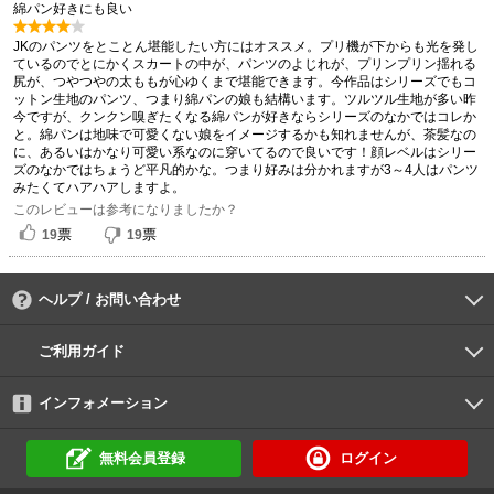
綿パン好きにも良い
JKのパンツをとことん堪能したい方にはオススメ。プリ機が下からも光を発し
ているのでとにかくスカートの中が、パンツのよじれが、プリンプリン揺れる
尻が、つやつやの太ももが心ゆくまで堪能できます。今作品はシリーズでもコ
ットン生地のパンツ、つまり綿パンの娘も結構います。ツルツル生地が多い昨
今ですが、クンクン嗅ぎたくなる綿パンが好きならシリーズのなかではコレか
と。綿パンは地味で可愛くない娘をイメージするかも知れませんが、茶髪なの
に、あるいはかなり可愛い系なのに穿いてるので良いです！顔レベルはシリー
ズのなかではちょうど平凡的かな。つまり好みは分かれますが3～4人はパンツ
みたくてハアハアしますよ。
このレビューは参考になりましたか？
票
票
19
19
ヘルプ / お問い合わせ
よくあるご質問
ご利用環境
お支払い方法
パスワードの再設定
サポートセンター
ご利用ガイド
初めての方へ
会員登録の手順
作品購入の手順
動画再生の手順
検索のヒント
DUGA Player
インフォメーション
DUGAからのお知らせ
デュガの歴史とあゆみ
利用規約
個人情報保護方針
特定商取引法
資金決済法
倫理基準
サイトマップ
無料会員登録
ログイン