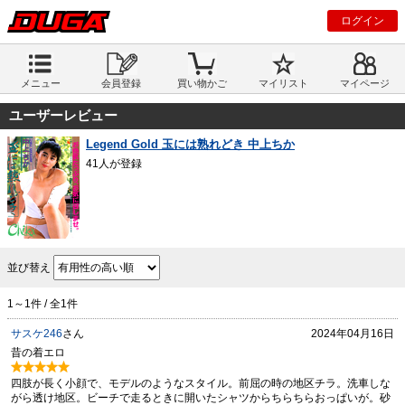
ログイン
メニュー
会員登録
買い物かご
マイリスト
マイページ
ユーザーレビュー
Legend Gold 玉には熟れどき 中上ちか
41人が登録
並び替え
1～1件 / 全1件
サスケ246
さん
2024年04月16日
昔の着エロ
四肢が長く小顔で、モデルのようなスタイル。前屈の時の地区チラ。洗車しな
がら透け地区。ビーチで走るときに開いたシャツからちらちらおっぱいが。砂