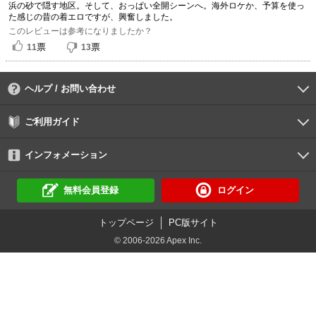
浜の砂で隠す地区。そして、おっぱい全開シーンへ。海外ロケか、予算を使っ
た感じの昔の着エロですが、興奮しました。
このレビューは参考になりましたか？
票
票
11
13
ヘルプ / お問い合わせ
よくあるご質問
ご利用環境
お支払い方法
パスワードの再設定
サポートセンター
ご利用ガイド
初めての方へ
会員登録の手順
作品購入の手順
動画再生の手順
検索のヒント
DUGA Player
インフォメーション
DUGAからのお知らせ
デュガの歴史とあゆみ
利用規約
個人情報保護方針
特定商取引法
資金決済法
倫理基準
サイトマップ
無料会員登録
ログイン
トップページ
PC版サイト
© 2006-2026 Apex Inc.