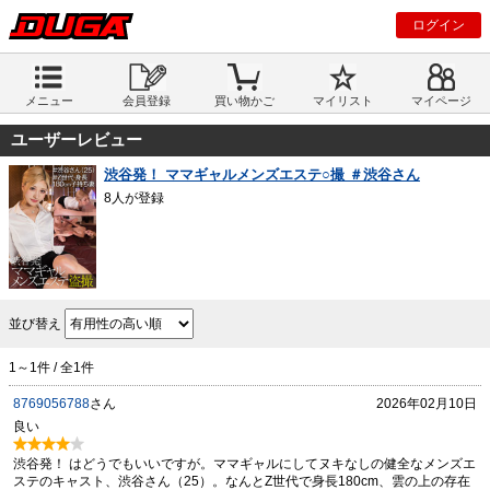
ログイン
メニュー
会員登録
買い物かご
マイリスト
マイページ
ユーザーレビュー
渋谷発！ ママギャルメンズエステ○撮 ＃渋谷さん
8人が登録
並び替え
1～1件 / 全1件
8769056788
さん
2026年02月10日
良い
渋谷発！ はどうでもいいですが。ママギャルにしてヌキなしの健全なメンズエ
ステのキャスト、渋谷さん（25）。なんとZ世代で身長180cm、雲の上の存在