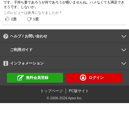
です。子持ち妻であろうが何であろうが構いませんね。ハメなくても満足でき
そうです、しないか。
このレビューは参考になりましたか？
票
票
2
5
ヘルプ / お問い合わせ
よくあるご質問
ご利用環境
お支払い方法
パスワードの再設定
サポートセンター
ご利用ガイド
初めての方へ
会員登録の手順
作品購入の手順
動画再生の手順
検索のヒント
DUGA Player
インフォメーション
DUGAからのお知らせ
デュガの歴史とあゆみ
利用規約
個人情報保護方針
特定商取引法
資金決済法
倫理基準
サイトマップ
無料会員登録
ログイン
トップページ
PC版サイト
© 2006-2026 Apex Inc.