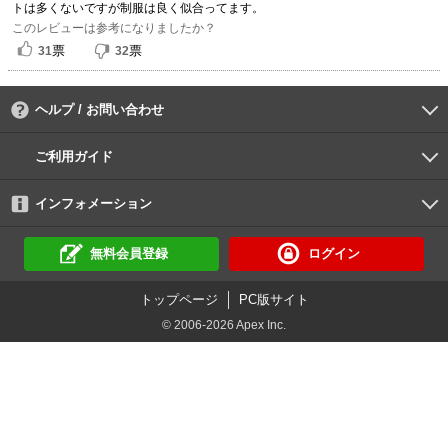
トは多くないですが制服は良く似合ってます。
このレビューは参考になりましたか？
票
票
31
32
ヘルプ / お問い合わせ
よくあるご質問
ご利用環境
お支払い方法
パスワードの再設定
サポートセンター
ご利用ガイド
初めての方へ
会員登録の手順
作品購入の手順
動画再生の手順
検索のヒント
DUGA Player
インフォメーション
DUGAからのお知らせ
デュガの歴史とあゆみ
利用規約
個人情報保護方針
特定商取引法
資金決済法
倫理基準
サイトマップ
無料会員登録
ログイン
トップページ
PC版サイト
© 2006-2026 Apex Inc.