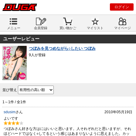
ログイン
メニュー
会員登録
買い物かご
マイリスト
マイページ
ユーザーレビュー
つぼみを見つめながら○したい つぼみ
9人が登録
並び替え
1～1件 / 全1件
sdusim
さん
2010年05月19日
よいです
つぼみさん好きな方はにはいいと思います。人それぞれだと思いますが、それ
ほどハードではなく○してるという感じはあまりないように思えました。カッ