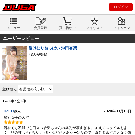
ログイン
メニュー
会員登録
買い物かご
マイリスト
マイページ
ユーザーレビュー
湯けむりおっぱい 沖田杏梨
43人が登録
並び替え
1～1件 / 全1件
DeGD
さん
2020年09月16日
爆乳女子の入浴
浴衣でも私服でも目立つ杏梨ちゃんの爆乳が凄すぎる。 加えてスタイルもよ
く、非の打ち所がない。 ほとんどが入浴シーンなので、爆乳を余すことなく鑑