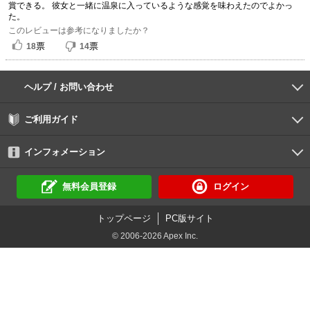
賞できる。 彼女と一緒に温泉に入っているような感覚を味わえたのでよかっ
た。
このレビューは参考になりましたか？
票
票
18
14
ヘルプ / お問い合わせ
よくあるご質問
ご利用環境
お支払い方法
パスワードの再設定
サポートセンター
ご利用ガイド
初めての方へ
会員登録の手順
作品購入の手順
動画再生の手順
検索のヒント
DUGA Player
インフォメーション
DUGAからのお知らせ
デュガの歴史とあゆみ
利用規約
個人情報保護方針
特定商取引法
資金決済法
倫理基準
サイトマップ
無料会員登録
ログイン
トップページ
PC版サイト
© 2006-2026 Apex Inc.