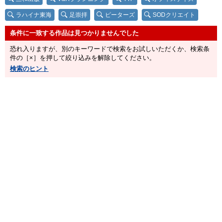
ラハイナ東海
足崇拝
ピーターズ
SODクリエイト
映天
マゾの墓場。H4M
恐れ入りますが、別のキーワードで検索をお試しいただくか、検索条
件の［×］を押して絞り込みを解除してください。
検索のヒント