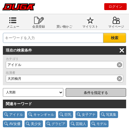
ログイン
メニュー
会員登録
買い物かご
マイリスト
マイページ
現在の検索条件
カテゴリ
アイドル
出演者
大沢柚月
条件を指定する
関連キーワード
アイドル
キャンギャル
巨乳
女子アナ
写真集
AV女優
美少女
グラビア
芸能人
モデル