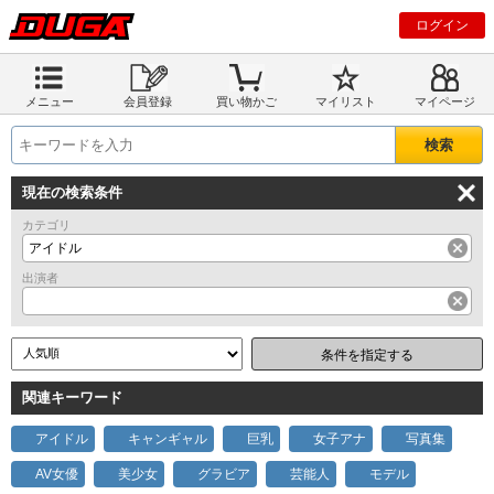
ログイン
メニュー
会員登録
買い物かご
マイリスト
マイページ
現在の検索条件
カテゴリ
アイドル
出演者
条件を指定する
関連キーワード
アイドル
キャンギャル
巨乳
女子アナ
写真集
AV女優
美少女
グラビア
芸能人
モデル