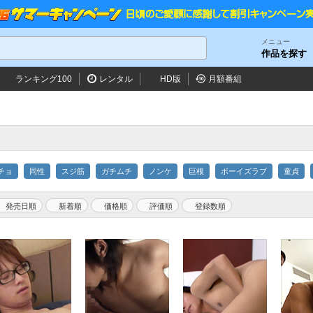
メニュー
作品を探す
ランキング100
レンタル
HD版
月額番組
チョ
同性
スジ筋
ガチムチ
ノンケ
巨根
ボーイズラブ
童貞
発売日順
新着順
価格順
評価順