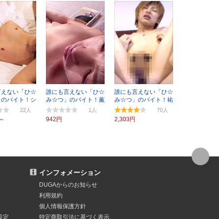
言えない「ひ☆
誰にも言えない「ひ☆
誰にも言えない「ひ☆
」のバイト！シ
み☆つ」のバイト！薫
み☆つ」のバイト！祐
大学生
☆19歳
也2
22
1
70
円～
942円
2,303円
インフォメーション
DUGAからのお知らせ
利用規約
個人情報保護方針
設定
特定商取引法
に基づく表示