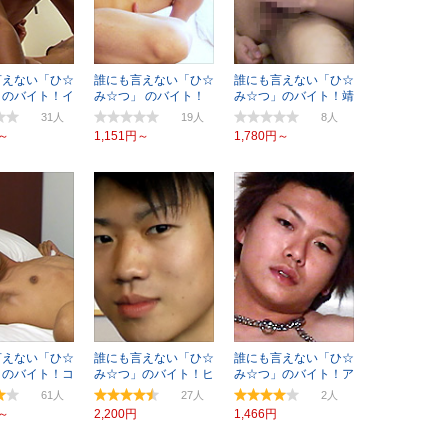
言えない「ひ☆
誰にも言えない「ひ☆
誰にも言えない「ひ☆
」のバイト！イ
み☆つ」 のバイト！
み☆つ」のバイト！靖
2
アイル編
也
31
19
8
円～
1,151円～
1,780円～
言えない「ひ☆
誰にも言えない「ひ☆
誰にも言えない「ひ☆
」のバイト！コ
み☆つ」のバイト！ヒ
み☆つ」のバイト！ア
カラミ
ロアキ☆19歳
キラ☆18歳
61
27
2
円～
2,200円
1,466円