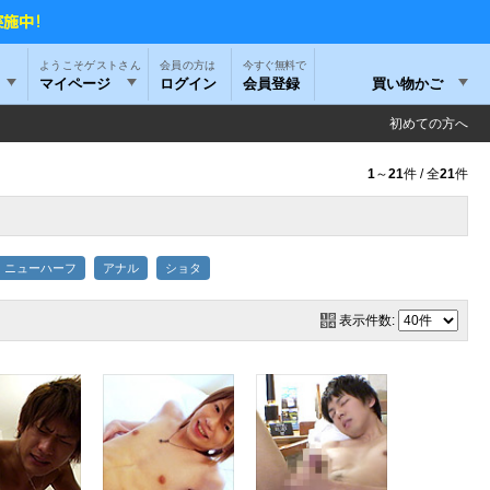
ようこそゲストさん
今すぐ無料で
マイページ
ログイン
会員登録
買い物かご
初めての方へ
1
～
21
件 / 全
21
件
ニューハーフ
アナル
ショタ
表示件数: