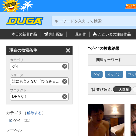
本日の新着作品
先行配信
最新作
ただいまの
注目作品
"ゲイ"の検索結果
現在の検索条件
関連キーワード
カテゴリ
ゲイ
ゲイ
イケメン
マッ
シリーズ
誰にも言えない「ひ☆み☆つ」のバイト！
並び替え:
人気順
プロテクト
DRMなし
カテゴリ
解除する
ゲイ
（21）
レーベル