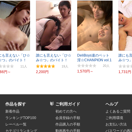
にも言えない「ひ☆
誰にも言えない「ひ☆
DeliBoys達のベット
誰にも
☆つ」のバイト！
み☆つ」のバイト！
淫☆CHANPION vol.1
み☆つ
JI
TSUYOSHI
ャイな
20
11
19
1,570円～
466円～
2,200円
1,731
作品を探す
ご利用ガイド
ヘルプ
新着作品
初めての方へ
よくあるご質問
ランキングTOP100
会員登録の手順
ご利用環境
レーベル一覧
作品購入の手順
お支払い方法
カテゴリランキング
動画再生の手順
パスワードの再