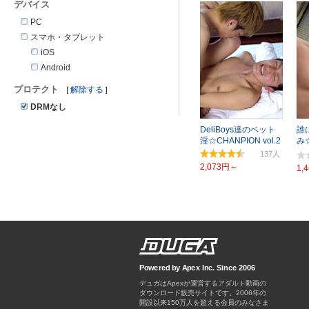
デバイス
PC
スマホ・タブレット
iOS
Android
プロテクト
解除する
DRMなし
DeliBoys達のベット
誰
淫☆CHANPION vol.2
み
KAI
137
2,073円～
1,
Powered by Apex Inc. Since 2006
デュガはApexが運営するアダルト動画の
ダウンロード販売サイトです。