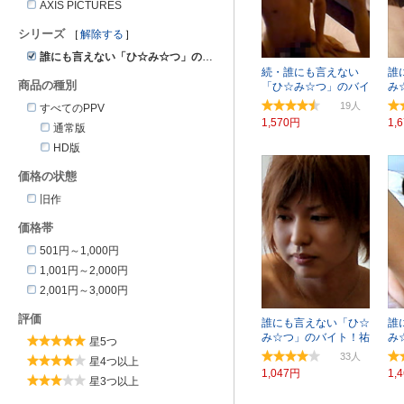
AXIS PICTURES
シリーズ
解除する
誰にも言えない「ひ☆み☆つ」のバイト！
続・誰にも言えない
誰
商品の種別
「ひ☆み☆つ」のバイ
み
ト！ヒロアキ
オ
19
すべてのPPV
1,570円
1,
通常版
HD版
価格の状態
旧作
価格帯
501円～1,000円
1,001円～2,000円
2,001円～3,000円
評価
誰にも言えない「ひ☆
誰
み☆つ」のバイト！祐
み
星5つ
也☆19歳
明
33
星4つ以上
1,047円
1,
星3つ以上