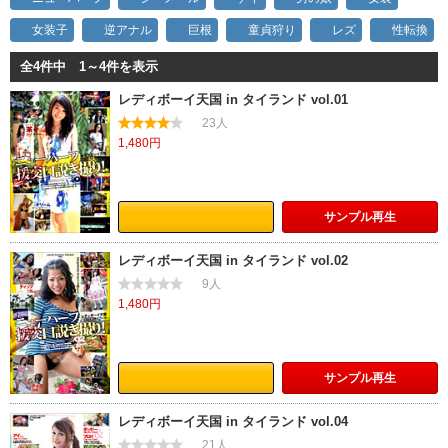
女装子
逆アナル
巨根
童貞狩り
レズ
性転換
全4件中 1～4件を表示
レディボーイ天国 in タイランド vol.01
23人
1,480円
サンプル
再生
レディボーイ天国 in タイランド vol.02
9人
1,480円
サンプル
再生
レディボーイ天国 in タイランド vol.04
21人