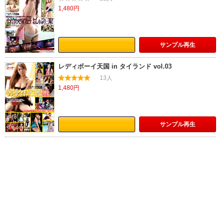
1,480円
サンプル
再生
レディボーイ天国 in タイランド vol.03
13人
1,480円
サンプル
再生