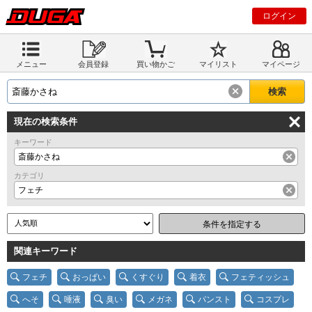
ログイン
メニュー
会員登録
買い物かご
マイリスト
マイページ
現在の検索条件
キーワード
斎藤かさね
カテゴリ
フェチ
条件を指定する
関連キーワード
フェチ
おっぱい
くすぐり
着衣
フェティッシュ
へそ
唾液
臭い
メガネ
パンスト
コスプレ