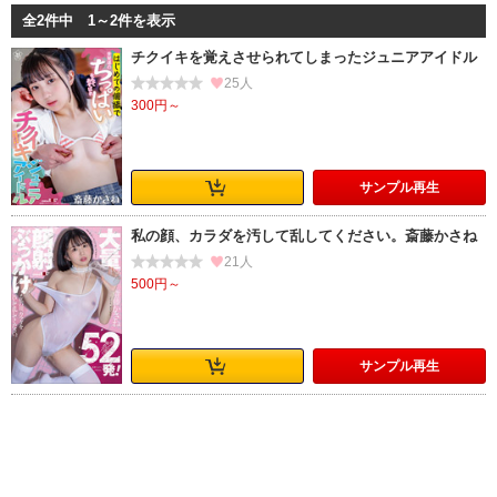
長身
汗
ウェット＆メッシー
おなら
水着
全2件中 1～2件を表示
足裏
ブーツ
ごっくん
チクイキを覚えさせられてしまったジュニアアイドル
25人
300円～
サンプル
再生
私の顔、カラダを汚して乱してください。斎藤かさね
21人
500円～
サンプル
再生