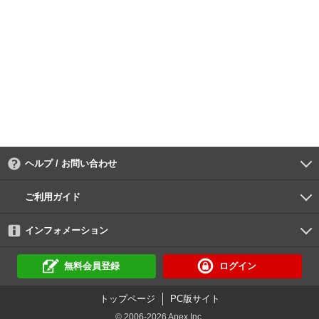
ヘルプ / お問い合わせ
よくあるご質問
ご利用環境
お支払い方法
パスワードの再設定
サポートセンター
ご利用ガイド
初めての方へ
会員登録の手順
作品購入の手順
動画再生の手順
検索のヒント
DUGA Player
インフォメーション
DUGAからのお知らせ
デュガの歴史とあゆみ
利用規約
個人情報保護方針
特定商取引法
資金決済法
倫理基準
サイトマップ
に基づく表示
に基づく表示
無料会員登録
ログイン
トップページ
PC版サイト
© 2006-2026 Apex Inc.