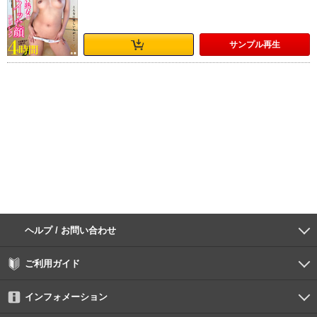
サンプル
再生
ヘルプ / お問い合わせ
よくあるご質問
ご利用環境
お支払い方法
パスワードの再設定
サポートセンター
ご利用ガイド
初めての方へ
会員登録の手順
作品購入の手順
動画再生の手順
検索のヒント
DUGA Player
インフォメーション