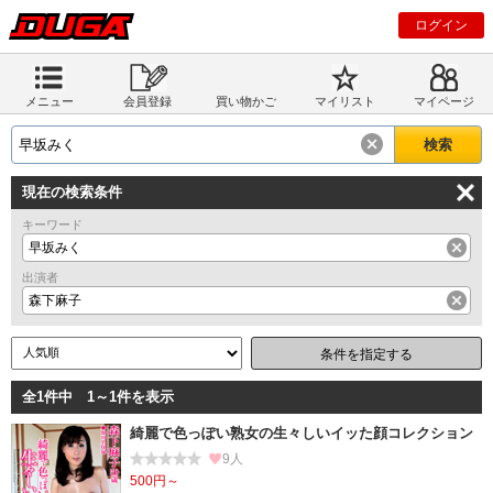
ログイン
メニュー
会員登録
買い物かご
マイリスト
マイページ
現在の検索条件
キーワード
早坂みく
出演者
森下麻子
条件を指定する
全1件中 1～1件を表示
綺麗で色っぽい熟女の生々しいイッた顔コレクション
9人
500円～