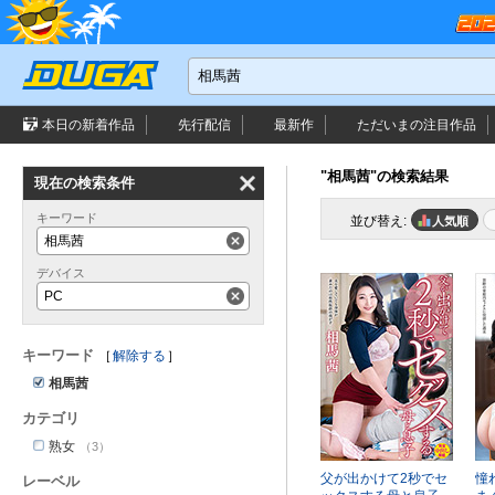
本日の新着作品
先行配信
最新作
ただいまの
注目作品
"相馬茜"の検索結果
現在の検索条件
キーワード
並び替え:
人気順
相馬茜
デバイス
PC
キーワード
解除する
相馬茜
カテゴリ
熟女
（3）
父が出かけて2秒でセ
憧
レーベル