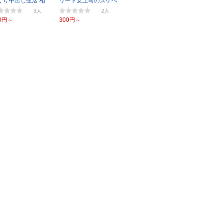
くり中出し生活 相
リート女上司のスケベ
茜
尻 相馬茜
3
2
0円～
300円～