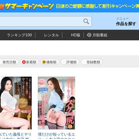
メニュー
作品を探す
ランキング100
レンタル
HD版
月額番組
発売日順
新着順
価格順
評価順
れていた義母とヤリ
僕だけが知っているエ