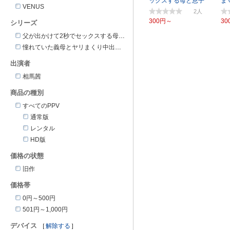
ックスする母と息子
ま
VENUS
相馬茜
馬
2
300円～
30
シリーズ
父が出かけて2秒でセックスする母と息子
憧れていた義母とヤリまくり中出し生活
出演者
相馬茜
商品の種別
すべてのPPV
通常版
レンタル
HD版
価格の状態
旧作
価格帯
0円～500円
501円～1,000円
デバイス
解除する