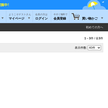
ようこそゲストさん
今すぐ無料で
マイページ
ログイン
会員登録
買い物かご
初めての方へ
1
～
3
件 / 全
3
件
表示件数: