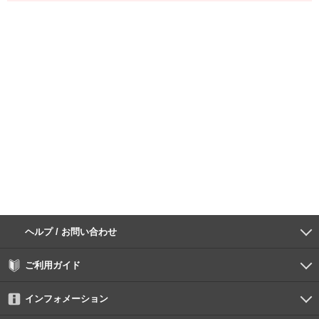
ヘルプ / お問い合わせ
よくあるご質問
ご利用環境
お支払い方法
パスワードの再設定
サポートセンター
ご利用ガイド
初めての方へ
会員登録の手順
作品購入の手順
動画再生の手順
検索のヒント
DUGA Player
インフォメーション