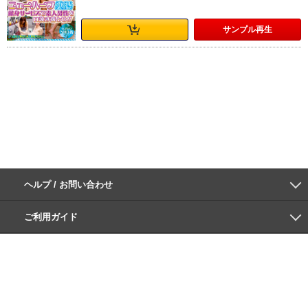
サンプル
再生
ヘルプ / お問い合わせ
よくあるご質問
ご利用環境
お支払い方法
パスワードの再設定
サポートセンター
ご利用ガイド
初めての方へ
会員登録の手順
作品購入の手順
動画再生の手順
検索のヒント
DUGA Player
インフォメーション
DUGAからのお知らせ
デュガの歴史とあゆみ
利用規約
個人情報保護方針
特定商取引法
資金決済法
倫理基準
サイトマップ
に基づく表示
に基づく表示
無料会員登録
ログイン