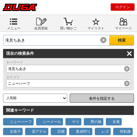
ログイン
メニュー
会員登録
買い物かご
マイリスト
マイページ
現在の検索条件
キーワード
滝見ちあき
カテゴリ
ニューハーフ
条件を指定する
関連キーワード
ニューハーフ
シーメール
ゲイ
男の娘
女装
女装子
逆アナル
巨根
童貞狩り
レズ
性転換