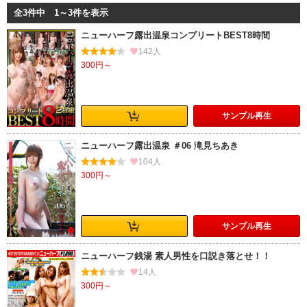
全3件中 1～3件を表示
ニューハーフ露出温泉コンプリートBEST8時間
142人
300円～
サンプル
再生
ニューハーフ露出温泉 ＃06 滝見ちあき
104人
300円～
サンプル
再生
ニューハーフ銭湯 素人男性を口説き落とせ！！
14人
300円～