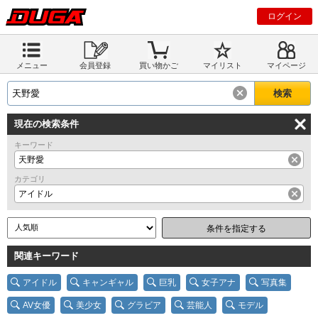
ログイン
メニュー
会員登録
買い物かご
マイリスト
マイページ
現在の検索条件
キーワード
天野愛
カテゴリ
アイドル
条件を指定する
関連キーワード
アイドル
キャンギャル
巨乳
女子アナ
写真集
AV女優
美少女
グラビア
芸能人
モデル