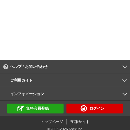
ヘルプ / お問い合わせ
よくあるご質問
ご利用環境
お支払い方法
パスワードの再設定
サポートセンター
ご利用ガイド
初めての方へ
会員登録の手順
作品購入の手順
動画再生の手順
検索のヒント
DUGA Player
インフォメーション
DUGAからのお知らせ
デュガの歴史とあゆみ
利用規約
個人情報保護方針
特定商取引法
資金決済法
倫理基準
サイトマップ
に基づく表示
に基づく表示
無料会員登録
ログイン
トップページ
PC版サイト
© 2006-2026 Apex Inc.