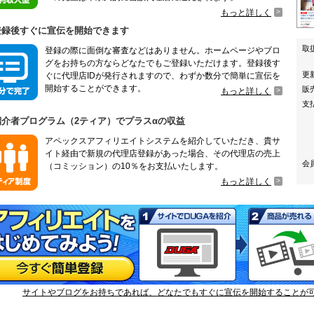
もっと詳しく
 登録後すぐに宣伝を開始できます
取
登録の際に面倒な審査などはありません。ホームページやブロ
グをお持ちの方ならどなたでもご登録いただけます。登録後す
更
ぐに代理店IDが発行されますので、わずか数分で簡単に宣伝を
開始することができます。
販
もっと詳しく
支
 紹介者プログラム（2ティア）でプラスαの収益
アペックスアフィリエイトシステムを紹介していただき、貴サ
イト経由で新規の代理店登録があった場合、その代理店の売上
会
（コミッション）の10％をお支払いたします。
もっと詳しく
サイトやブログをお持ちであれば、どなたでもすぐに宣伝を開始することが