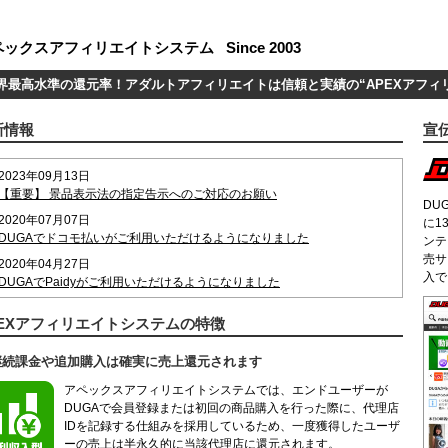
界最高水準の還元率！アダルトアフィリエイトは信頼と実績の“APEXアフィ
新情報
宣
2023年09月13日
【重要】 景品表示法の指定告示へのご対応のお願い
DU
2020年07月07日
に1
DUGAでドコモ払いがご利用いただけるようになりました
ンテ
売サ
2020年04月27日
入で
DUGAでPaidyがご利用いただけるようになりました
2016年06月22日
PEXアフィリエイトシステムの特徴
DUGAでペイジーがご利用いただけるようになりました
2016年04月18日
 継続課金や追加購入は確実に売上還元されます
ウェブサービス（Web API）β版をリリースしました
アペックスアフィリエイトシステムでは、エンドユーザーが
2014年06月09日
DUGAで会員登録または初回の商品購入を行った際に、代理店
DUGAでC-CHECKがご利用いただけるようになりました
IDを記録する仕組みを採用しているため、一度獲得したユーザ
ーの売上は半永久的に当該代理店に還元されます。