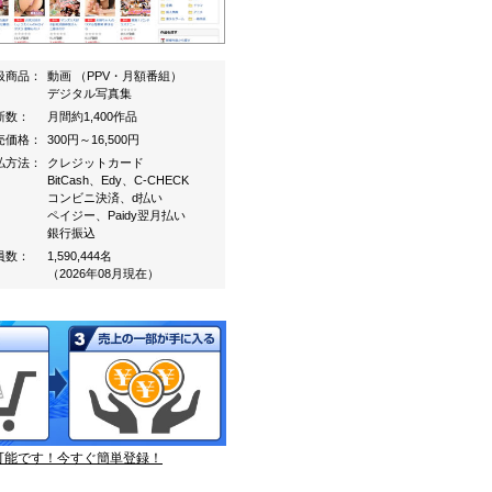
扱商品：
動画 （PPV・月額番組）
デジタル写真集
新数：
月間約1,400作品
売価格：
300円～16,500円
払方法：
クレジットカード
BitCash、Edy、C-CHECK
コンビニ決済、d払い
ペイジー、Paidy翌月払い
銀行振込
員数：
1,590,444名
（2026年08月現在）
可能です！今すぐ簡単登録！