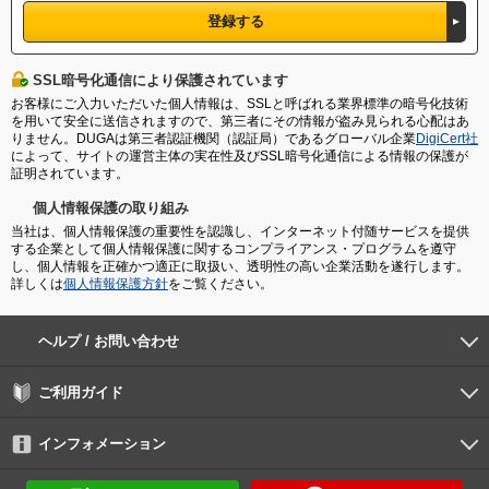
SSL暗号化通信により保護されています
お客様にご入力いただいた個人情報は、SSLと呼ばれる業界標準の暗号化技術
を用いて安全に送信されますので、第三者にその情報が盗み見られる心配はあ
りません。DUGAは第三者認証機関（認証局）であるグローバル企業
DigiCert社
によって、サイトの運営主体の実在性及びSSL暗号化通信による情報の保護が
証明されています。
個人情報保護の取り組み
当社は、個人情報保護の重要性を認識し、インターネット付随サービスを提供
する企業として個人情報保護に関するコンプライアンス・プログラムを遵守
し、個人情報を正確かつ適正に取扱い、透明性の高い企業活動を遂行します。
詳しくは
個人情報保護方針
をご覧ください。
ヘルプ / お問い合わせ
よくあるご質問
ご利用環境
お支払い方法
パスワードの再設定
サポートセンター
ご利用ガイド
初めての方へ
会員登録の手順
作品購入の手順
動画再生の手順
検索のヒント
DUGA Player
インフォメーション