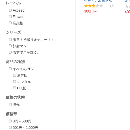
そ輝く。波留さん
ぶ
レーベル
ー
1
Acceed
300円～
40
Flower
妄想族
シリーズ
厳選！初撮りオナニー！！
顔射マン
着衣でこそ輝く。
商品の種別
すべてのPPV
通常版
レンタル
HD版
価格の状態
旧作
価格帯
0円～500円
501円～1,000円