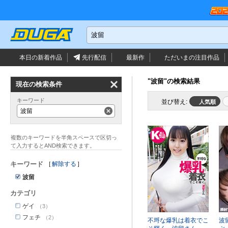
本日の新着作品
先行配信
最新作
ただいまの
注目作品
"波留"の検索結果
現在の検索条件
キーワード
並び替え:
人気順
波留
キーワード
解除する
波留
カテゴリ
ゲイ
（3）
フェチ
（2）
不埒な爆乳は着衣でこ
波