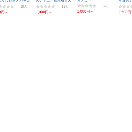
っかけ顔射／バキュ
のアナニー初体験＆大
オナニー
草食男
ム】
量射精！
る！？
3
15
11
1,000円～
0円～
1,000円～
2,500