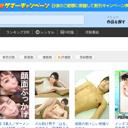
メニュー
作品を探す
ランキング100
レンタル
HD版
月額番組
発売日順
新着順
価格順
評価順
留【素人／ザーメン
ズル剥け男子「はる」
波留の初々しい初撮り
メンズ