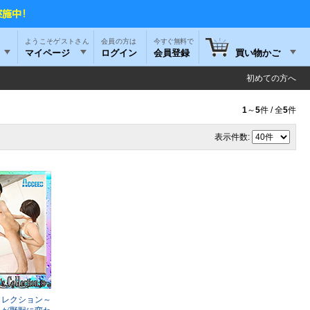
ようこそゲストさん
今すぐ無料で
マイページ
ログイン
会員登録
買い物かご
初めての方へ
1
～
5
件 / 全
5
件
表示件数:
コレクション～