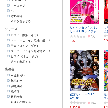
G-HISTORY
ギャロップ
ZIZ
熟女専科
ヒロインセックスオン
ふ
シリーズ
リーVol.10 レイジャ
復
ヒロイン陥落（ギガ）
ーピンク
0
スーパーヒロイン危機一髪！！
3,
1,370円
巨大ヒロイン（ギガ）
スーパーヒロイン絶対絶命！！
ヒロイン討伐（ギガ）
出演者
水谷あおい
新村あかり
浜崎真緒
神納花
仮面セイバーFLASH
黒
春原未来
ACT.01
ス
10
3,300円
3,