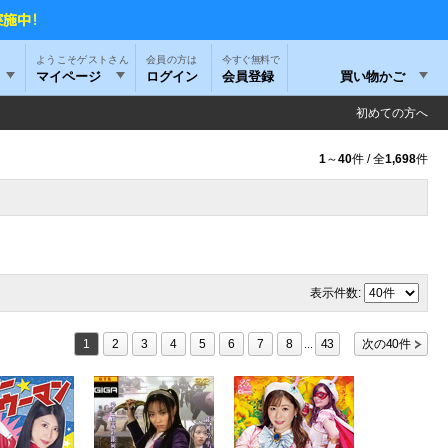
ようこそゲストさん
今すぐ無料で
マイページ
ログイン
会員登録
買い物かご
初めての方へ
1
～
40
件 / 全
1,698
件
表示件数:
1
2
3
4
5
6
7
8
43
次の40件
...