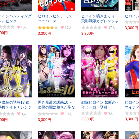
ロインハンティング
ヒロインピンチ ミス
ヒロイン喘ぎまくり
ヒロイン討
シルピンク
ユニバース
飛影戦隊カゲレンジャ
Resurrection
ー
8
11
17
3,300円
300円
3,300円
3,300円
き魔装の誘惑17 銀
黒き魔装の誘惑10 ～
戦隊ヒロイン 禁断の○
ヒロイン陥
特捜デイトナレンジ
漆黒の闇に堕ちた聖な
年ヒーロー誘惑
マイテ
ー
る光～
9
1
10
3,300円
3,300円
300円
3,300円