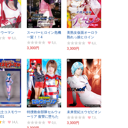
☆ウーマン
スーパーヒロイン危機
美熟女仮面オーロラ
一髪！！4
熟れっ娘ヒロイン
5
（R-30）
5
6
3,300円
3,300円
戦士コスモウー
特捜救命部隊セルウォ
未来世紀エウゼビオン
.01
ーリア 復讐に堕ちた
7
セルレイヌ
14
0
3,300円
3,300円