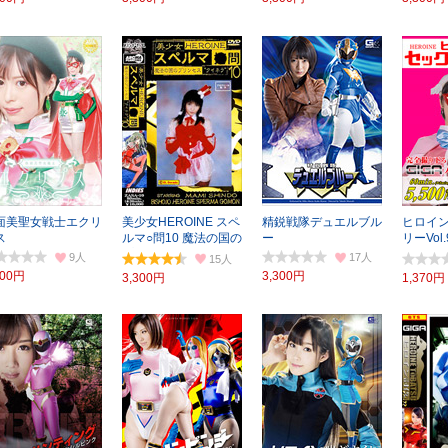
面美聖女戦士エクリ
美少女HEROINE スペ
精鋭戦隊デュエルブル
ヒロイ
ス
ルマ○問10 魔法の国の
ー
リーVol
プリンセス
オーロ
9
17
15
300円
3,300円
3,300円
1,370円