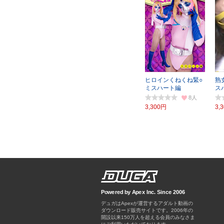
ヒロインくねくね緊○
熟
ミスハート編
ス
8
3,300円
3,
Powered by Apex Inc. Since 2006
デュガはApexが運営するアダルト動画の
ダウンロード販売サイトです。