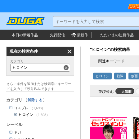
本日の新着作品
先行配信
最新作
ただいまの
注目作品
"ヒロイン"の検索結果
現在の検索条件
関連キーワード
カテゴリ
ヒロイン
ヒロイン
戦隊
仮面
並び替え:
人気順
カテゴリ
解除する
コスプレ
（1,698）
ヒロイン
（1,698）
レーベル
ギガ