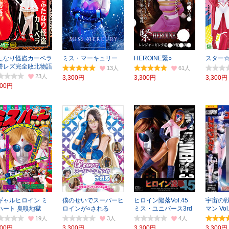
たなり怪盗カーベラ
ミス・マーキュリー
HEROINE緊○
スター
讐レズ完全敗北物語
13
61
23
3,300円
3,300円
3,300円
300円
ギャルヒロイン ミ
僕のせいでスーパーヒ
ヒロイン陥落Vol.45
宇宙の
ハート 臭嗅地獄
ロインが○される
ミス・ユニバース3rd
マン Vol
19
3
4
300円
3,300円
3,300円
3,300円