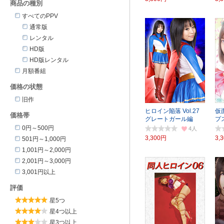
商品の種別
すべてのPPV
通常版
レンタル
HD版
HD版レンタル
月額番組
価格の状態
旧作
ヒロイン陥落 Vol.27
仮
価格帯
グレートガール編
プ
0円～500円
4
3,300円
3,
501円～1,000円
1,001円～2,000円
2,001円～3,000円
3,001円以上
評価
星5つ
星4つ以上
星3つ以上