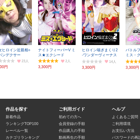
女ヒロイン近親相○
ナイトフィーバーV ミ
ヒロイン喘ぎまくり2
バトルフ
パンデクサー
ス★エクシード
‐ワンダーヴィーナス
ミス・グ
編‐
愛玩下
23
2
14
300円
3,300円
3,300円
3,300円
作品を探す
ご利用ガイド
ヘルプ
新着作品
初めての方へ
よくあるご質問
ランキングTOP100
会員登録の手順
ご利用環境
レーベル一覧
作品購入の手順
お支払い方法
カテゴリランキング
動画再生の手順
パスワードの再