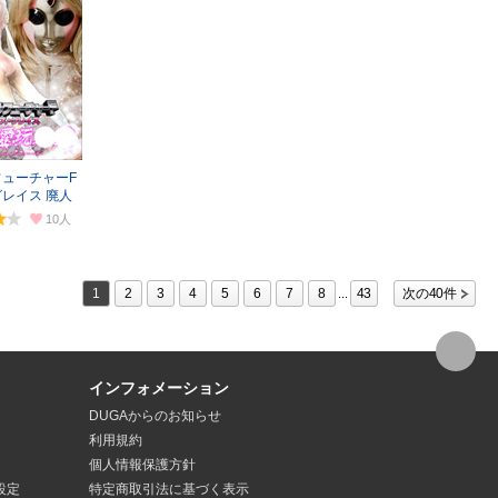
ューチャーF
レイス 廃人
僕
10
1
2
3
4
5
6
7
8
43
次の40件
...
インフォメーション
DUGAからのお知らせ
利用規約
個人情報保護方針
設定
特定商取引法
に基づく表示