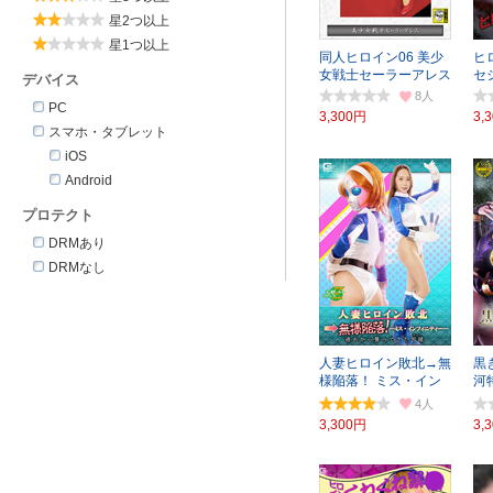
星2つ以上
星1つ以上
同人ヒロイン06 美少
ヒ
女戦士セーラーアレス
セ
デバイス
8
PC
3,300円
3,
スマホ・タブレット
iOS
Android
プロテクト
DRMあり
DRMなし
人妻ヒロイン敗北→無
黒
様陥落！ ミス・イン
河
フィニティー
ャ
4
3,300円
3,