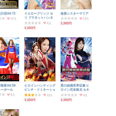
伐Vol.72
イエローブリッツ セ
仮面シスターマリア
リ プラネットハンタ
17
13
ー急襲！！
4
3,300円
3,300円
落Vol.59
ヒロインハンティング
悪の組織世界征服 ヒ
ィーガール
ピンチ・ドミネーショ
ロイン完全敗北 セキ
ン編
ュアレンジャー
6
13
4
3,300円
3,300円