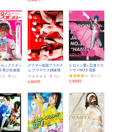
ンセックスオン
グラマー仮面プラチナ
ヒロイン緊○ 忍者クロ
.9 美少女仮面
ム グラマラス姉妹壊
ーサーNO.3 花影
ラ
滅作戦の巻
17
2
10
3,300円
4,950円