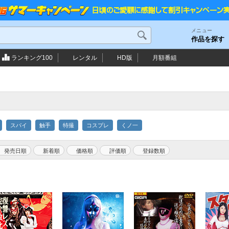
メニュー
作品を探す
ランキング100
レンタル
HD版
月額番組
スパイ
触手
特撮
コスプレ
くノ一
発売日順
新着順
価格順
評価順