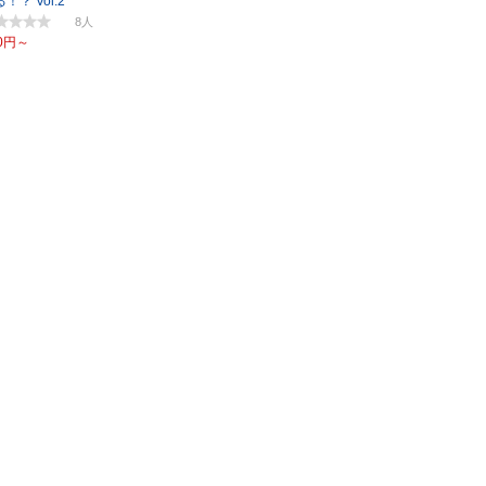
！？ Vol.2
8
0円～