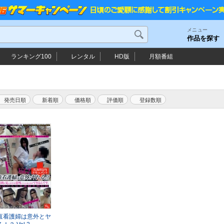
メニュー
作品を探す
ランキング100
レンタル
HD版
月額番組
発売日順
新着順
価格順
評価順
直看護婦は意外とヤ