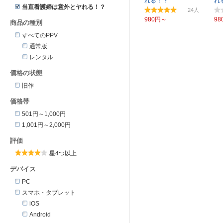
れる！？
れる
当直看護婦は意外とヤれる！？
24
980円～
98
商品の種別
すべてのPPV
通常版
レンタル
価格の状態
旧作
価格帯
501円～1,000円
1,001円～2,000円
評価
星4つ以上
デバイス
PC
スマホ・タブレット
iOS
Android