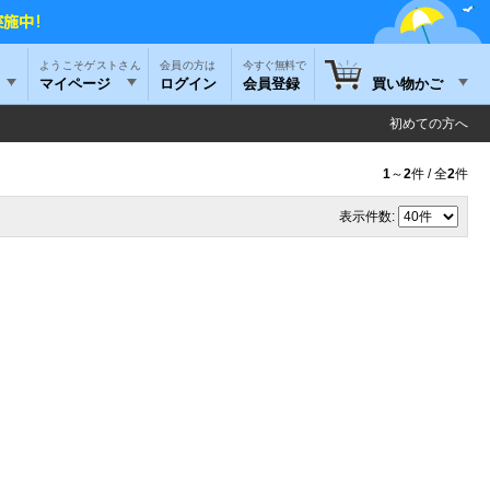
ようこそゲストさん
今すぐ無料で
マイページ
ログイン
会員登録
買い物かご
初めての方へ
1
～
2
件 / 全
2
件
表示件数: