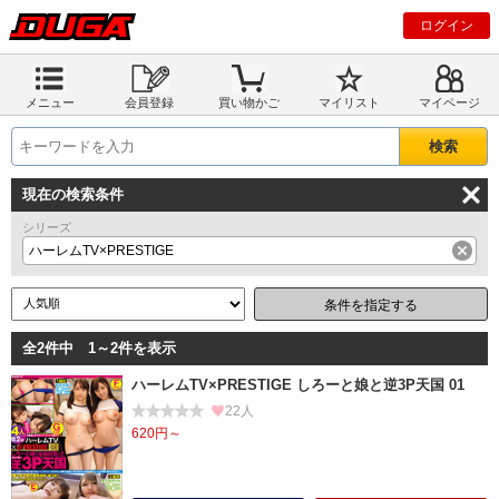
ログイン
メニュー
会員登録
買い物かご
マイリスト
マイページ
現在の検索条件
シリーズ
ハーレムTV×PRESTIGE
条件を指定する
全2件中 1～2件を表示
ハーレムTV×PRESTIGE しろーと娘と逆3P天国 01
22人
620円～