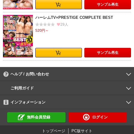
サンプル
再生
ハーレムTV×PRESTIGE COMPLETE BEST
29人
520円～
サンプル
再生
ヘルプ / お問い合わせ
よくあるご質問
ご利用環境
お支払い方法
パスワードの再設定
サポートセンター
ご利用ガイド
初めての方へ
会員登録の手順
作品購入の手順
動画再生の手順
検索のヒント
DUGA Player
インフォメーション
DUGAからのお知らせ
デュガの歴史とあゆみ
利用規約
個人情報保護方針
特定商取引法
資金決済法
倫理基準
サイトマップ
に基づく表示
に基づく表示
無料会員登録
ログイン
トップページ
PC版サイト