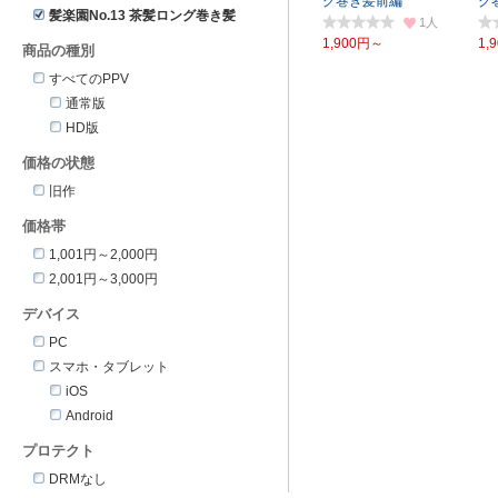
グ巻き髪前編
グ
髪楽園No.13 茶髪ロング巻き髪
1
1,900円～
1,
商品の種別
すべてのPPV
通常版
HD版
価格の状態
旧作
価格帯
1,001円～2,000円
2,001円～3,000円
デバイス
PC
スマホ・タブレット
iOS
Android
プロテクト
DRMなし