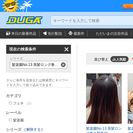
本日の新着作品
先行配信
最新作
ただいまの
注目作品
現在の検索条件
シリーズ
並び替え:
人気順
髪楽園No.13 茶髪ロング巻き髪
カテゴリ
フェチ
（2）
レーベル
髪楽園
髪楽園No.13 茶髪ロン
髪
シリーズ
解除する