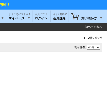
ようこそゲストさん
今すぐ無料で
マイページ
ログイン
会員登録
買い物かご
初めての方へ
1
～
2
件 / 全
2
件
表示件数: