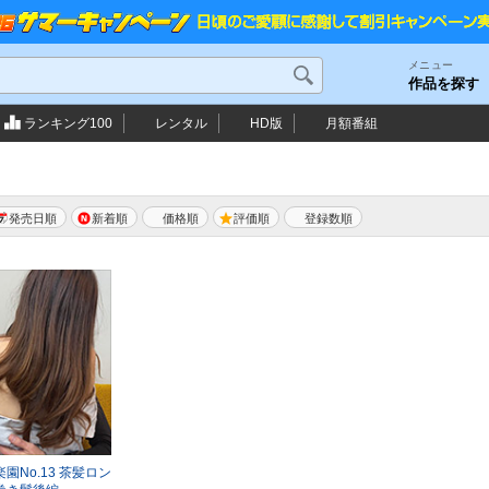
メニュー
作品を探す
ランキング100
レンタル
HD版
月額番組
発売日順
新着順
価格順
評価順
楽園No.13 茶髪ロン