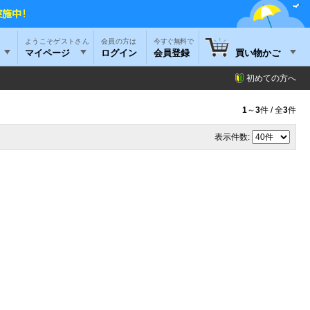
ようこそゲストさん
今すぐ無料で
マイページ
ログイン
会員登録
買い物かご
初めての方へ
1
～
3
件 / 全
3
件
表示件数: