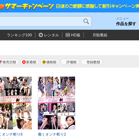
メニュー
作品を探す
ランキング100
レンタル
HD版
月額番組
発売日順
新着順
価格順
評価順
くオンナ斬り6
働くオンナ斬り2