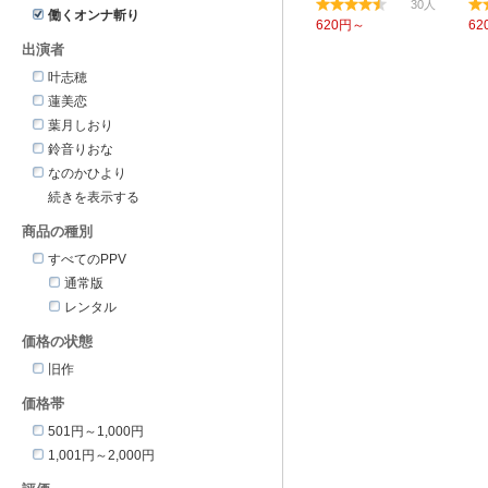
30
働くオンナ斬り
620円～
62
出演者
叶志穂
蓮美恋
葉月しおり
鈴音りおな
なのかひより
商品の種別
すべてのPPV
通常版
レンタル
価格の状態
旧作
価格帯
501円～1,000円
1,001円～2,000円