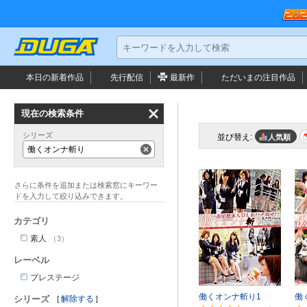
本日の新着作品
先行配信
最新作
ただいまの
注目作品
現在の検索条件
シリーズ
並び替え:
人気順
働くオンナ斬り
カテゴリ
素人
（3）
レーベル
プレステージ
働くオンナ斬り1
働
シリーズ
解除する